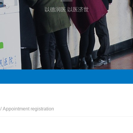
以德润医 以医济世
告
/ Appointment registration