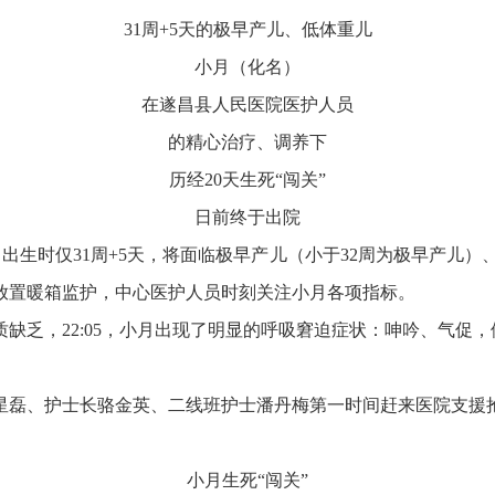
31周+5天的极早产儿、低体重儿
小月（化名）
在遂昌县人民医院医护人员
的精心治疗、调养下
历经
20天生死“闯关”
日前终于出院
出生时仅31周+5天，将面临极早产儿（小于32周为极早产儿）、
放置暖箱监护，中心医护人员时刻关注小月各项指标。
质缺乏，
22:05，小月出现了明显的呼吸窘迫症状：呻吟、气促，体温
星磊、护士长骆金英、二线班护士潘丹梅第一时间赶来医院支援
小月生死
“闯关”