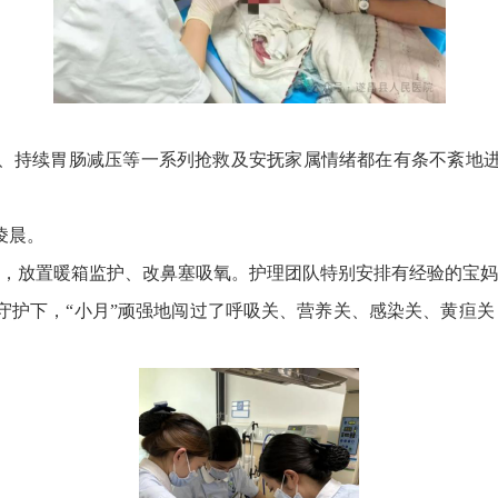
、持续胃肠减压等一系列抢救及安抚家属情绪都在有条不紊地
凌晨。
病房，放置暖箱监护、改鼻塞吸氧。护理团队特别安排有经验的宝
和守护下，“小月”顽强地闯过了呼吸关、营养关、感染关、黄疸关